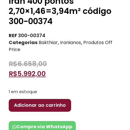
Iran 400 pontos
2,70×1,46=3,94m² código
300-00374
REF
300-00374
Categorias
Bakthiar
,
Iranianos
,
Produtos Off
Price
R$
6.658,00
R$
5.992,00
1 em estoque
Adicionar ao carrinho
Compre via WhatsApp