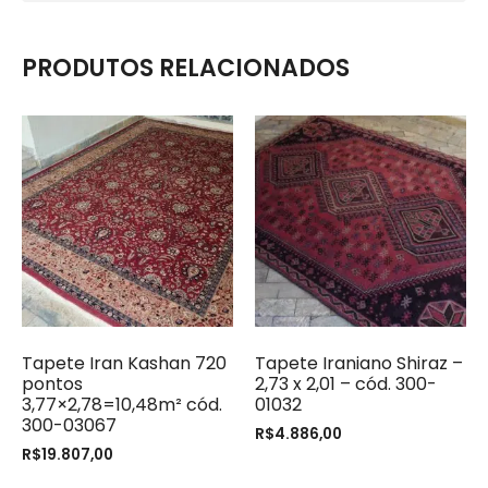
PRODUTOS RELACIONADOS
Tapete Iran Kashan 720
Tapete Iraniano Shiraz –
pontos
2,73 x 2,01 – cód. 300-
3,77×2,78=10,48m² cód.
01032
300-03067
R$
4.886,00
R$
19.807,00