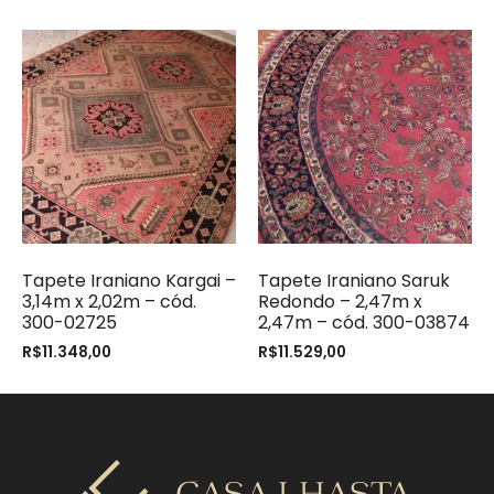
Tapete Iraniano Kargai –
Tapete Iraniano Saruk
3,14m x 2,02m – cód.
Redondo – 2,47m x
300-02725
2,47m – cód. 300-03874
R$
11.348,00
R$
11.529,00