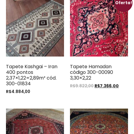
Oferta!
Tapete Kashgai – Iran
Tapete Hamadan
400 pontos
código 300-00090
2,37×1,22=2,89m² cód.
3,30×2,22
300-01834
R$
9.822,00
R$
7.366,00
R$
4.884,00