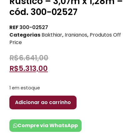
Rústico – 3,07m x 1,28m –
cód. 300-02527
REF
300-02527
Categorias
Bakthiar
,
Iranianos
,
Produtos Off
Price
R$
6.641,00
R$
5.313,00
1 em estoque
Adicionar ao carrinho
Compre via WhatsApp