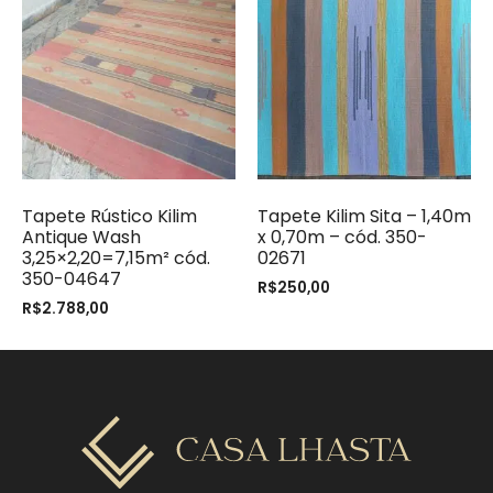
Tapete Rústico Kilim
Tapete Kilim Sita – 1,40m
Antique Wash
x 0,70m – cód. 350-
3,25×2,20=7,15m² cód.
02671
350-04647
R$
250,00
R$
2.788,00