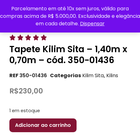
Parcelamento em até 10x sem juros, válido para
0
compras acima de R$ 5.000,00. Exclusividade e elegância
em cada detalhe.
Dispensar





Tapete Kilim Sita – 1,40m x
0,70m – cód. 350-01436
REF
350-01436
Categorias
Kilim Sita
,
Kilins
R$
230,00
1 em estoque
Adicionar ao carrinho