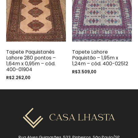
Tapete Paquistanês
Tapete Lahore
Lahore 280 pontos –
Paquistão – 1,95m x
1,64m x 0,95m – cód.
1,24m – cód. 400-02512
400-01904
R$
3.509,00
R$
2.262,00
Rua Alves Guimarães, 533, Pinheiros, São Paulo/SP