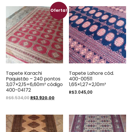
Oferta!
Tapete Karachi
Tapete Lahore cód.
Paquistão – 240 pontos
400-00511
3,07×2,15=6,60m² código
1,65×1,27=2,10m²
400-04172
R$
3.045,00
R$
6.534,00
R$
3.920,00