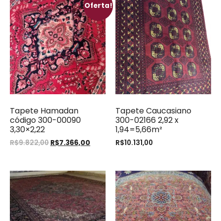
Oferta!
Tapete Hamadan
Tapete Caucasiano
código 300-00090
300-02166 2,92 x
3,30×2,22
1,94=5,66m²
R$
9.822,00
R$
7.366,00
R$
10.131,00